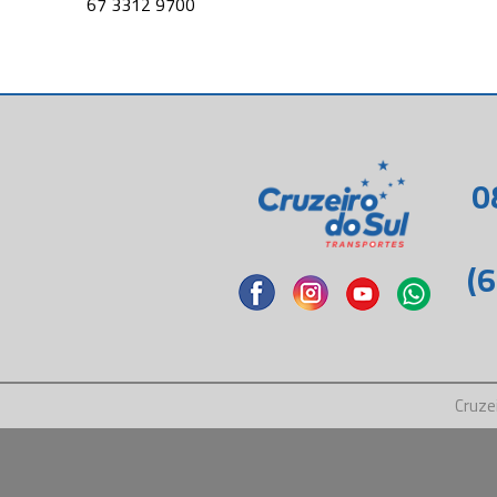
67 3312 9700
0
(
Cruze