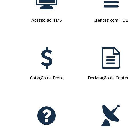
t
g
Acesso ao TMS
Clientes com TD
[
=
Cotação de Frete
Declaração de Conte
I
>